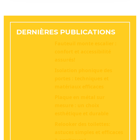
DERNIÈRES PUBLICATIONS
Fauteuil monte escalier :
confort et accessibilité
assurés!
Isolation phonique des
portes : techniques et
matériaux efficaces
Plaque en métal sur
mesure : un choix
esthétique et durable
Relooker des toilettes:
astuces simples et efficaces