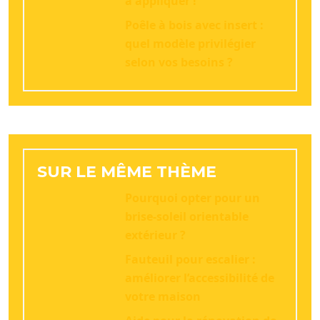
à appliquer !
Poêle à bois avec insert :
quel modèle privilégier
selon vos besoins ?
SUR LE MÊME THÈME
Pourquoi opter pour un
brise-soleil orientable
extérieur ?
Fauteuil pour escalier :
améliorer l’accessibilité de
votre maison