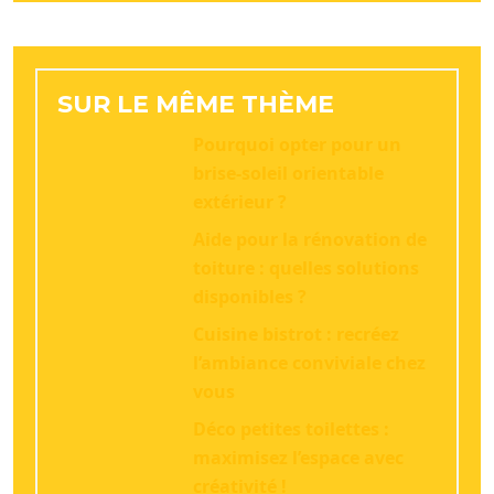
SUR LE MÊME THÈME
Pourquoi opter pour un
brise-soleil orientable
extérieur ?
Aide pour la rénovation de
toiture : quelles solutions
disponibles ?
Cuisine bistrot : recréez
l’ambiance conviviale chez
vous
Déco petites toilettes :
maximisez l’espace avec
créativité !