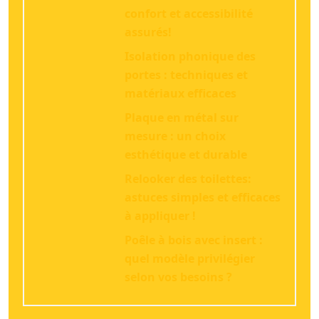
confort et accessibilité
assurés!
Isolation phonique des
portes : techniques et
matériaux efficaces
Plaque en métal sur
mesure : un choix
esthétique et durable
Relooker des toilettes:
astuces simples et efficaces
à appliquer !
Poêle à bois avec insert :
quel modèle privilégier
selon vos besoins ?