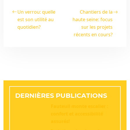
Un verrou: quelle
Chantiers de la
est son utilité au
haute seine: focus
quotidien?
sur les projets
récents en cours?
DERNIÈRES PUBLICATIONS
Fauteuil monte escalier :
confort et accessibilité
assurés!