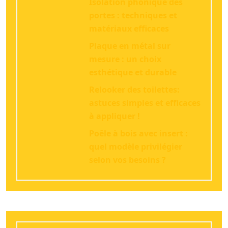
Isolation phonique des
portes : techniques et
matériaux efficaces
Plaque en métal sur
mesure : un choix
esthétique et durable
Relooker des toilettes:
astuces simples et efficaces
à appliquer !
Poêle à bois avec insert :
quel modèle privilégier
selon vos besoins ?