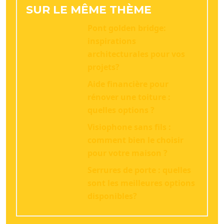
SUR LE MÊME THÈME
Pont golden bridge:
inspirations
architecturales pour vos
projets?
Aide financière pour
rénover une toiture :
quelles options ?
Visiophone sans fils :
comment bien le choisir
pour votre maison ?
Serrures de porte : quelles
sont les meilleures options
disponibles?