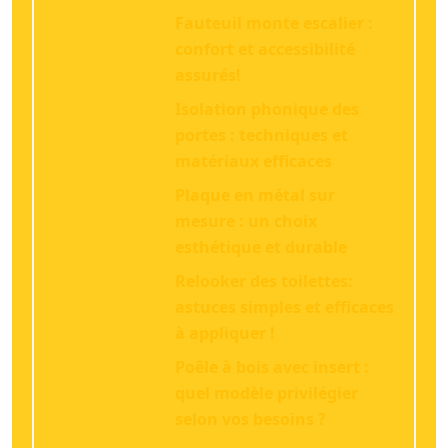
Fauteuil monte escalier :
confort et accessibilité
assurés!
Isolation phonique des
portes : techniques et
matériaux efficaces
Plaque en métal sur
mesure : un choix
esthétique et durable
Relooker des toilettes:
astuces simples et efficaces
à appliquer !
Poêle à bois avec insert :
quel modèle privilégier
selon vos besoins ?