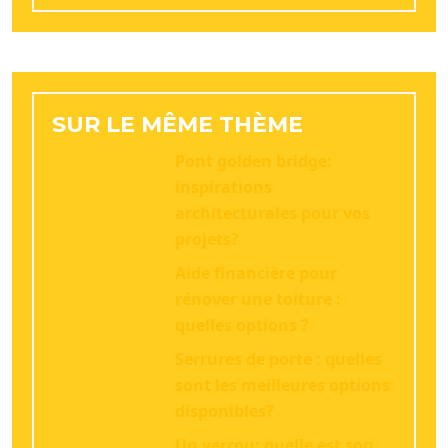
SUR LE MÊME THÈME
Pont golden bridge:
inspirations
architecturales pour vos
projets?
Aide financière pour
rénover une toiture :
quelles options ?
Serrures de porte : quelles
sont les meilleures options
disponibles?
Un verrou: quelle est son