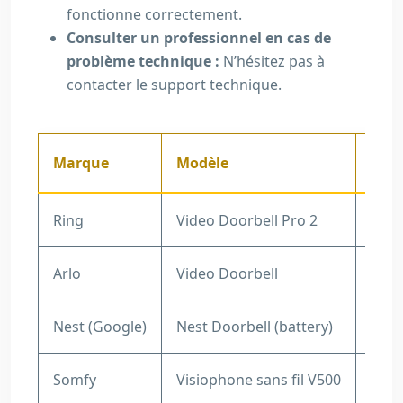
fonctionne correctement.
Consulter un professionnel en cas de
problème technique :
N’hésitez pas à
contacter le support technique.
Marque
Modèle
Réso
Ring
Video Doorbell Pro 2
153
Arlo
Video Doorbell
1536
Nest (Google)
Nest Doorbell (battery)
960 
Somfy
Visiophone sans fil V500
720