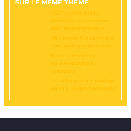
SUR LE MÊME THÈME
CCAP marché public :
éléments clés à maîtriser
pour les entrepreneurs
VMC simple flux ou double
flux : quel système choisir ?
Balustrade escalier :
normes et styles à
considérer
Les aides pour le chauffage
au bois : ce qu’il faut savoir.