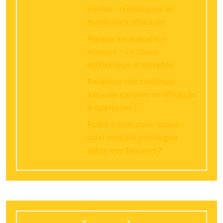
portes : techniques et
matériaux efficaces
Plaque en métal sur
mesure : un choix
esthétique et durable
Relooker des toilettes:
astuces simples et efficaces
à appliquer !
Poêle à bois avec insert :
quel modèle privilégier
selon vos besoins ?