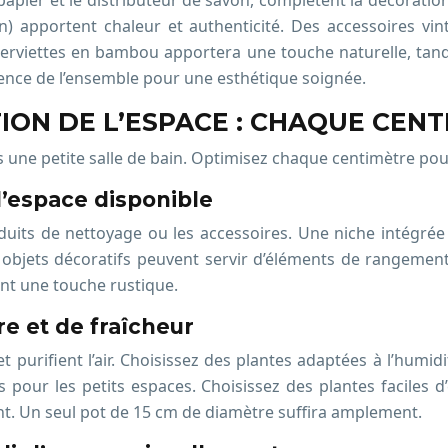
e-papier et le distributeur de savon, complètent la décorati
n) apportent chaleur et authenticité. Des accessoires vin
erviettes en bambou apportera une touche naturelle, tand
érence de l’ensemble pour une esthétique soignée.
ON DE L’ESPACE : CHAQUE CEN
 une petite salle de bain. Optimisez chaque centimètre pou
l’espace disponible
uits de nettoyage ou les accessoires. Une niche intégré
bjets décoratifs peuvent servir d’éléments de rangement.
ant une touche rustique.
re et de fraîcheur
 purifient l’air. Choisissez des plantes adaptées à l’hum
s pour les petits espaces. Choisissez des plantes faciles d
nt. Un seul pot de 15 cm de diamètre suffira amplement.