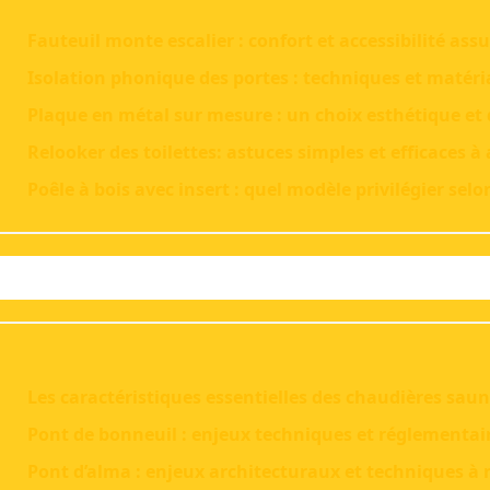
Fauteuil monte escalier : confort et accessibilité assu
Isolation phonique des portes : techniques et matéri
Plaque en métal sur mesure : un choix esthétique et
Relooker des toilettes: astuces simples et efficaces à 
Poêle à bois avec insert : quel modèle privilégier selo
Les caractéristiques essentielles des chaudières saun
Pont de bonneuil : enjeux techniques et réglementai
Pont d’alma : enjeux architecturaux et techniques à 