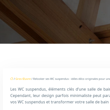
/
Gros Œuvre
/ Relooker ses WC suspendus : idées déco originales pour une
Les WC suspendus, éléments clés d’une salle de bain
Cependant, leur design parfois minimaliste peut par
vos WC suspendus et transformer votre salle de bain 