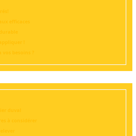
rés!
aux efficaces
 durable
appliquer !
n vos besoins ?
ier duval
res à considérer
relever