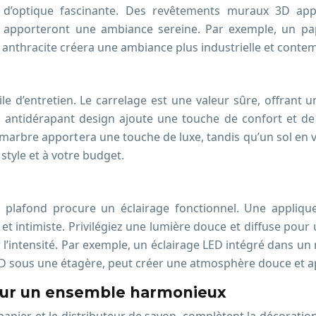
d’optique fascinante. Des revêtements muraux 3D appor
s apporteront une ambiance sereine. Par exemple, un pap
s anthracite créera une ambiance plus industrielle et conte
cile d’entretien. Le carrelage est une valeur sûre, offrant u
s antidérapant design ajoute une touche de confort et de
t marbre apportera une touche de luxe, tandis qu’un sol en
style et à votre budget.
u plafond procure un éclairage fonctionnel. Une appliq
intimiste. Privilégiez une lumière douce et diffuse pour u
 l’intensité. Par exemple, un éclairage LED intégré dans un m
ED sous une étagère, peut créer une atmosphère douce et a
pour un ensemble harmonieux