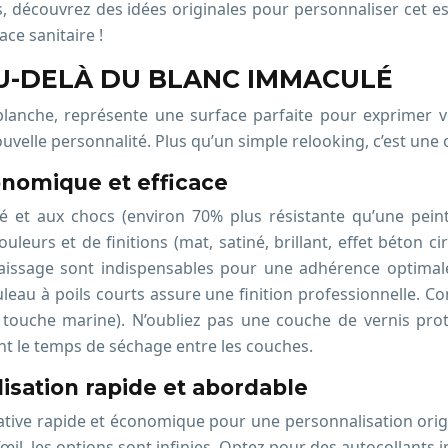
, découvrez des idées originales pour personnaliser cet e
ce sanitaire !
AU-DELÀ DU BLANC IMMACULÉ
nche, représente une surface parfaite pour exprimer vot
ouvelle personnalité. Plus qu’un simple relooking, c’est une
conomique et efficace
ité et aux chocs (environ 70% plus résistante qu’une pein
leurs et de finitions (mat, satiné, brillant, effet béton c
raissage sont indispensables pour une adhérence optima
leau à poils courts assure une finition professionnelle. 
 touche marine). N’oubliez pas une couche de vernis prote
nt le temps de séchage entre les couches.
lisation rapide et abordable
native rapide et économique pour une personnalisation orig
’œil, les options sont infinies. Optez pour des autocollants