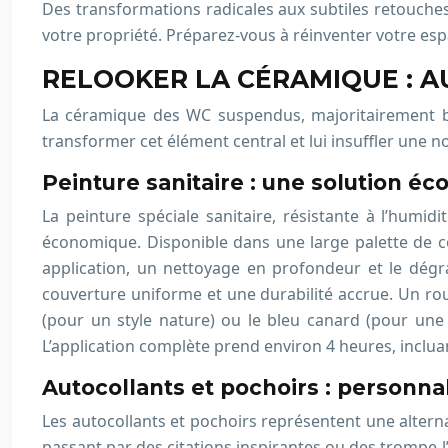
Des transformations radicales aux subtiles retouches
votre propriété. Préparez-vous à réinventer votre espa
RELOOKER LA CÉRAMIQUE : 
La céramique des WC suspendus, majoritairement bla
transformer cet élément central et lui insuffler une n
Peinture sanitaire : une solution é
La peinture spéciale sanitaire, résistante à l’humid
économique. Disponible dans une large palette de cou
application, un nettoyage en profondeur et le dég
couverture uniforme et une durabilité accrue. Un rou
(pour un style nature) ou le bleu canard (pour une
L’application complète prend environ 4 heures, inclua
Autocollants et pochoirs : personna
Les autocollants et pochoirs représentent une alter
passant par des citations inspirantes ou des trompe-l