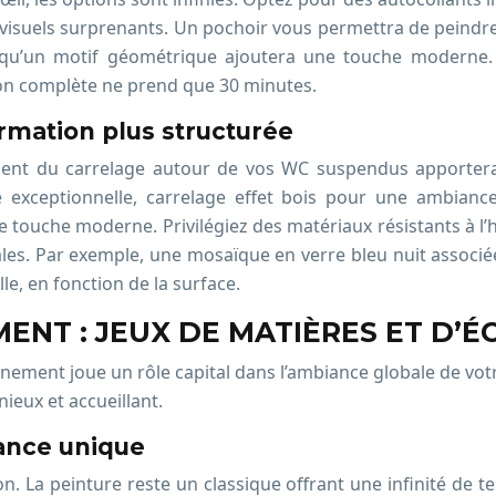
s visuels surprenants. Un pochoir vous permettra de peindr
is qu’un motif géométrique ajoutera une touche moderne.
ion complète ne prend que 30 minutes.
rmation plus structurée
ment du carrelage autour de vos WC suspendus apportera 
e exceptionnelle, carrelage effet bois pour une ambianc
touche moderne. Privilégiez des matériaux résistants à l’h
les. Par exemple, une mosaïque en verre bleu nuit associée
e, en fonction de la surface.
NT : JEUX DE MATIÈRES ET D’É
nnement joue un rôle capital dans l’ambiance globale de vot
ieux et accueillant.
ance unique
 La peinture reste un classique offrant une infinité de tei