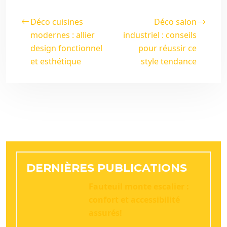
Déco cuisines
Déco salon
modernes : allier
industriel : conseils
design fonctionnel
pour réussir ce
et esthétique
style tendance
DERNIÈRES PUBLICATIONS
Fauteuil monte escalier :
confort et accessibilité
assurés!