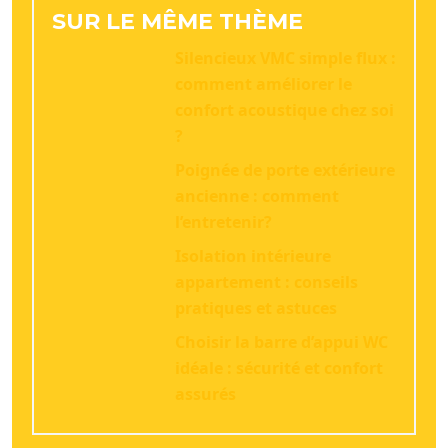
SUR LE MÊME THÈME
Silencieux VMC simple flux :
comment améliorer le
confort acoustique chez soi
?
Poignée de porte extérieure
ancienne : comment
l’entretenir?
Isolation intérieure
appartement : conseils
pratiques et astuces
Choisir la barre d’appui WC
idéale : sécurité et confort
assurés