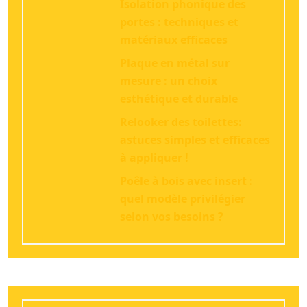
Isolation phonique des
portes : techniques et
matériaux efficaces
Plaque en métal sur
mesure : un choix
esthétique et durable
Relooker des toilettes:
astuces simples et efficaces
à appliquer !
Poêle à bois avec insert :
quel modèle privilégier
selon vos besoins ?