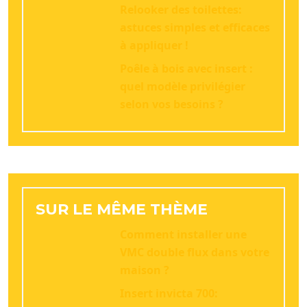
Relooker des toilettes:
astuces simples et efficaces
à appliquer !
Poêle à bois avec insert :
quel modèle privilégier
selon vos besoins ?
SUR LE MÊME THÈME
Comment installer une
VMC double flux dans votre
maison ?
Insert invicta 700: