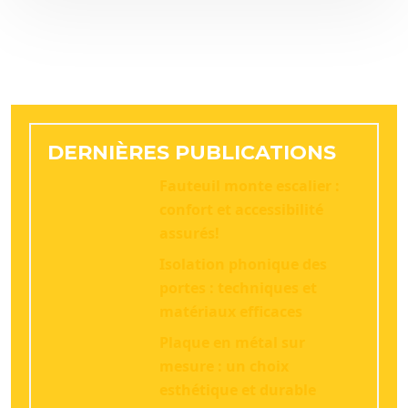
DERNIÈRES PUBLICATIONS
Fauteuil monte escalier :
confort et accessibilité
assurés!
Isolation phonique des
portes : techniques et
matériaux efficaces
Plaque en métal sur
mesure : un choix
esthétique et durable