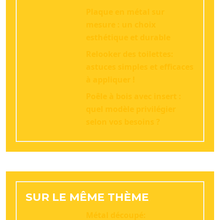
Plaque en métal sur
mesure : un choix
esthétique et durable
Relooker des toilettes:
astuces simples et efficaces
à appliquer !
Poêle à bois avec insert :
quel modèle privilégier
selon vos besoins ?
SUR LE MÊME THÈME
Métal découpé: