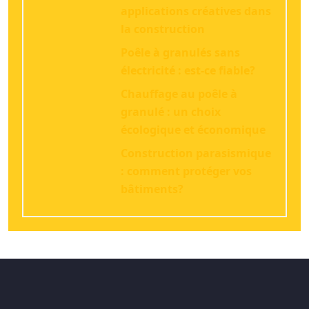
applications créatives dans
la construction
Poêle à granulés sans
électricité : est-ce fiable?
Chauffage au poêle à
granulé : un choix
écologique et économique
Construction parasismique
: comment protéger vos
bâtiments?