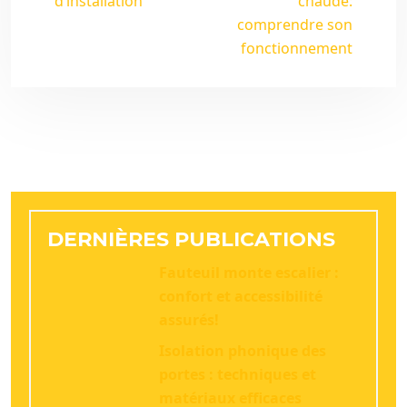
d’installation
chaude:
comprendre son
fonctionnement
DERNIÈRES PUBLICATIONS
Fauteuil monte escalier :
confort et accessibilité
assurés!
Isolation phonique des
portes : techniques et
matériaux efficaces