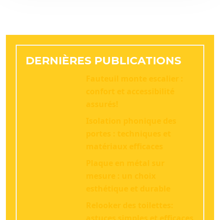
DERNIÈRES PUBLICATIONS
Fauteuil monte escalier :
confort et accessibilité
assurés!
Isolation phonique des
portes : techniques et
matériaux efficaces
Plaque en métal sur
mesure : un choix
esthétique et durable
Relooker des toilettes:
astuces simples et efficaces