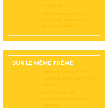
à appliquer !
Poêle à bois avec insert :
quel modèle privilégier
selon vos besoins ?
SUR LE MÊME THÈME
Comment installer une
VMC double flux dans votre
maison ?
Insert invicta 700:
performance thermique
optimale