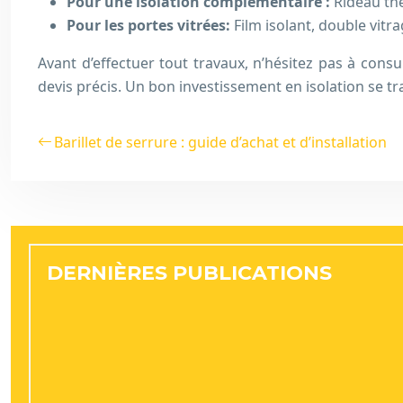
Pour une isolation complémentaire :
Rideau the
Pour les portes vitrées:
Film isolant, double vitra
Avant d’effectuer tout travaux, n’hésitez pas à consul
devis précis. Un bon investissement en isolation se t
Barillet de serrure : guide d’achat et d’installation
DERNIÈRES PUBLICATIONS