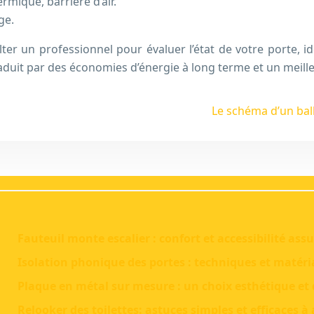
rmique, barrière d’air.
ge.
ter un professionnel pour évaluer l’état de votre porte, ide
raduit par des économies d’énergie à long terme et un meill
Le schéma d’un ba
Fauteuil monte escalier : confort et accessibilité assu
Isolation phonique des portes : techniques et matéri
Plaque en métal sur mesure : un choix esthétique et
Relooker des toilettes: astuces simples et efficaces à 