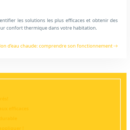
ntifier les solutions les plus efficaces et obtenir des
eur confort thermique dans votre habitation.
llon d’eau chaude: comprendre son fonctionnement
rés!
aux efficaces
 durable
appliquer !