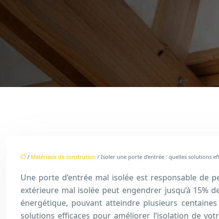
/
Matériaux de constrution
/ Isoler une porte d’entrée : quelles solutions eff
Une porte d’entrée mal isolée est responsable de pe
extérieure mal isolée peut engendrer jusqu’à 15% 
énergétique, pouvant atteindre plusieurs centaines
solutions efficaces pour améliorer l’isolation de vo