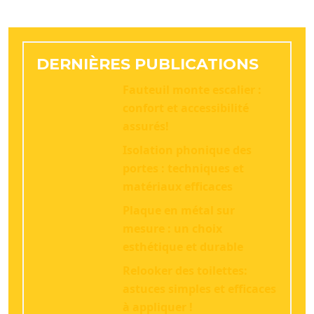
DERNIÈRES PUBLICATIONS
Fauteuil monte escalier :
confort et accessibilité
assurés!
Isolation phonique des
portes : techniques et
matériaux efficaces
Plaque en métal sur
mesure : un choix
esthétique et durable
Relooker des toilettes:
astuces simples et efficaces
à appliquer !