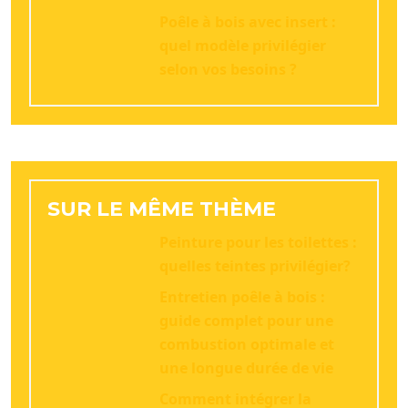
Poêle à bois avec insert :
quel modèle privilégier
selon vos besoins ?
SUR LE MÊME THÈME
Peinture pour les toilettes :
quelles teintes privilégier?
Entretien poêle à bois :
guide complet pour une
combustion optimale et
une longue durée de vie
Comment intégrer la