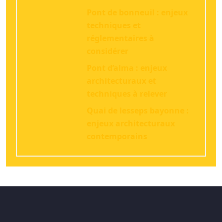
Pont de bonneuil : enjeux
techniques et
réglementaires à
considérer
Pont d’alma : enjeux
architecturaux et
techniques à relever
Quai de lesseps bayonne :
enjeux architecturaux
contemporains