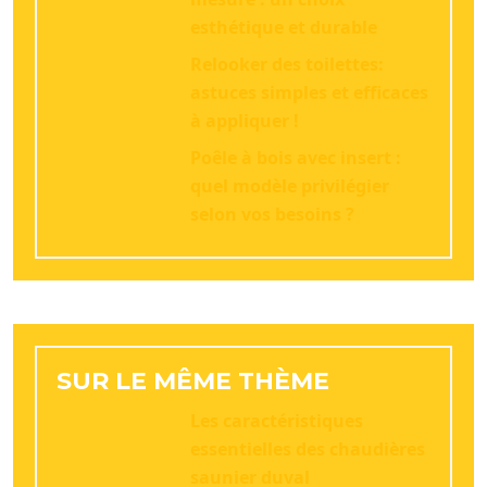
esthétique et durable
Relooker des toilettes:
astuces simples et efficaces
à appliquer !
Poêle à bois avec insert :
quel modèle privilégier
selon vos besoins ?
SUR LE MÊME THÈME
Les caractéristiques
essentielles des chaudières
saunier duval