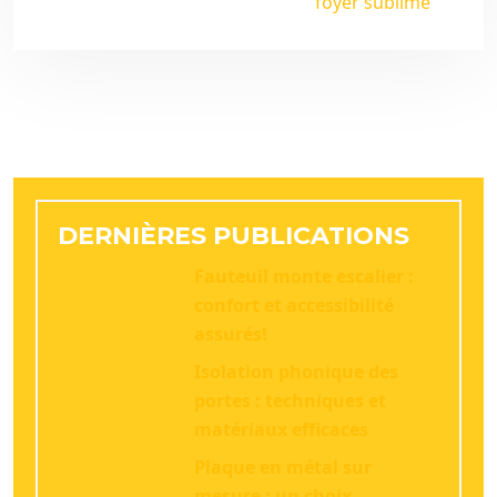
foyer sublimé
DERNIÈRES PUBLICATIONS
Fauteuil monte escalier :
confort et accessibilité
assurés!
Isolation phonique des
portes : techniques et
matériaux efficaces
Plaque en métal sur
mesure : un choix