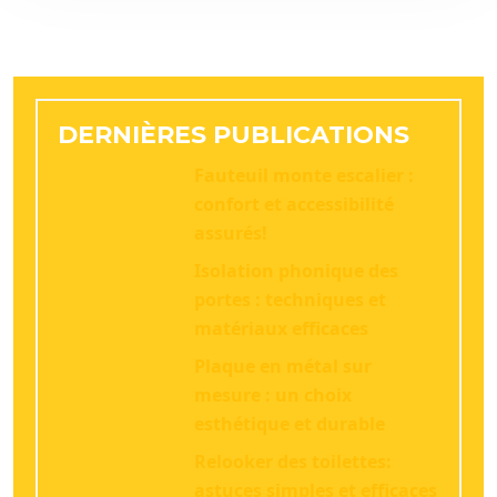
DERNIÈRES PUBLICATIONS
Fauteuil monte escalier :
confort et accessibilité
assurés!
Isolation phonique des
portes : techniques et
matériaux efficaces
Plaque en métal sur
mesure : un choix
esthétique et durable
Relooker des toilettes:
astuces simples et efficaces