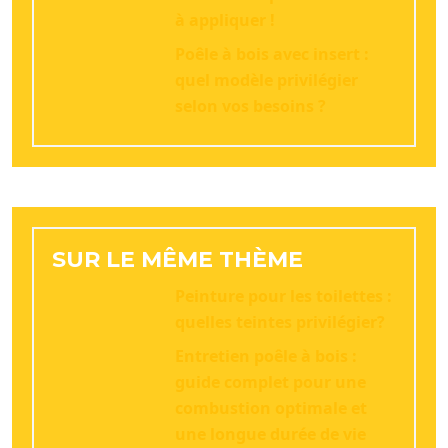
à appliquer !
Poêle à bois avec insert :
quel modèle privilégier
selon vos besoins ?
SUR LE MÊME THÈME
Peinture pour les toilettes :
quelles teintes privilégier?
Entretien poêle à bois :
guide complet pour une
combustion optimale et
une longue durée de vie