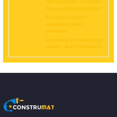
VMC simple flux ou double
flux : quel système choisir ?
Balustrade escalier :
normes et styles à
considérer
Les aides pour le chauffage
au bois : ce qu’il faut savoir.