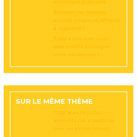
esthétique et durable
Relooker des toilettes:
astuces simples et efficaces
à appliquer !
Poêle à bois avec insert :
quel modèle privilégier
selon vos besoins ?
SUR LE MÊME THÈME
CCAP marché public :
éléments clés à maîtriser
pour les entrepreneurs