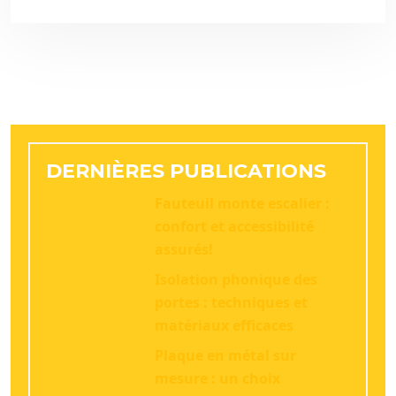
DERNIÈRES PUBLICATIONS
Fauteuil monte escalier :
confort et accessibilité
assurés!
Isolation phonique des
portes : techniques et
matériaux efficaces
Plaque en métal sur
mesure : un choix