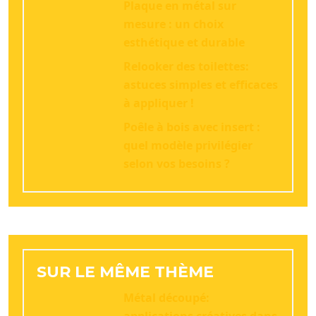
Plaque en métal sur
mesure : un choix
esthétique et durable
Relooker des toilettes:
astuces simples et efficaces
à appliquer !
Poêle à bois avec insert :
quel modèle privilégier
selon vos besoins ?
SUR LE MÊME THÈME
Métal découpé: