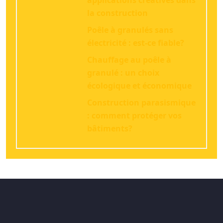
applications créatives dans
la construction
Poêle à granulés sans
électricité : est-ce fiable?
Chauffage au poêle à
granulé : un choix
écologique et économique
Construction parasismique
: comment protéger vos
bâtiments?