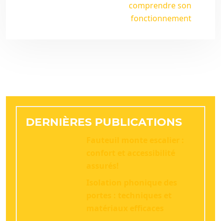
comprendre son
fonctionnement
DERNIÈRES PUBLICATIONS
Fauteuil monte escalier :
confort et accessibilité
assurés!
Isolation phonique des
portes : techniques et
matériaux efficaces