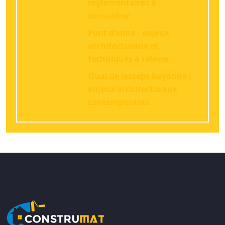
réglementaires à
considérer
Pont d’alma : enjeux
architecturaux et
techniques à relever
Quai de lesseps bayonne :
enjeux architecturaux
contemporains