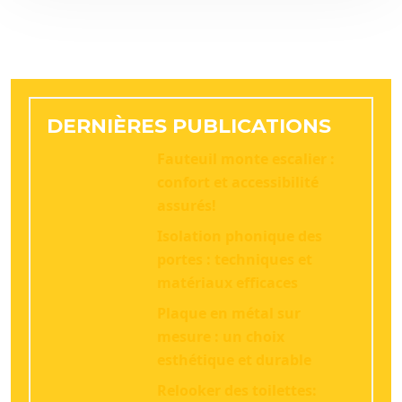
DERNIÈRES PUBLICATIONS
Fauteuil monte escalier :
confort et accessibilité
assurés!
Isolation phonique des
portes : techniques et
matériaux efficaces
Plaque en métal sur
mesure : un choix
esthétique et durable
Relooker des toilettes: