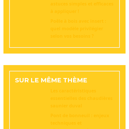
astuces simples et efficaces
à appliquer !
Poêle à bois avec insert :
quel modèle privilégier
selon vos besoins ?
SUR LE MÊME THÈME
Les caractéristiques
essentielles des chaudières
saunier duval
Pont de bonneuil : enjeux
techniques et