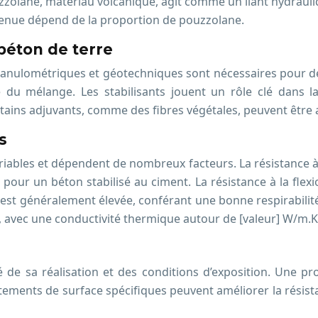
zzolane, matériau volcanique, agit comme un liant hydrauliq
tenue dépend de la proportion de pouzzolane.
béton de terre
 granulométriques et géotechniques sont nécessaires pour 
té du mélange. Les stabilisants jouent un rôle clé dans la
ins adjuvants, comme des fibres végétales, peuvent être aj
s
iables et dépendent de nombreux facteurs. La résistance à
ur un béton stabilisé au ciment. La résistance à la flexion
 est généralement élevée, conférant une bonne respirabilité.
 avec une conductivité thermique autour de [valeur] W/m.K
 de sa réalisation et des conditions d’exposition. Une pr
tements de surface spécifiques peuvent améliorer la résista