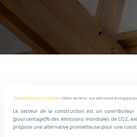
/
Matériaux de constrution
/ Béton de terre : une alternative écologique p
Le secteur de la construction est un contributeur
[pourcentage]% des émissions mondiales de CO2, exige
propose une alternative prometteuse pour une const